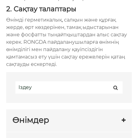
2. Сақтау талаптары
Өнімді герметикалық, салқын және құрғақ
жерде, өрт көздерінен, тамақ ыдыстарынан
және фосфатты тыңайтқыштардан алыс сақтау
керек. RONGDA пайдаланушыларға өнімнің
өнімділігі мен пайдалану қауіпсіздігін
қамтамасыз ету үшін сақтау ережелерін қатаң
сақтауды ескертеді.
Өнімдер