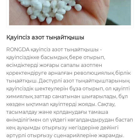
Қауіпсіз азот тыңайтқышы
RONGDA қауіпсіз азот тыңайтқышы -
қауіпсіздікке басымдық бере отырып,
өсімдіктерді жоғары сапалы азотпен
қоректендіруге арналған революциялық бірлік
тыңайтқыш. Дәстүрлі азот тыңайтқыштарының
қауіпсіздік шектеулерін бұза отырып, ол қауіпті
химиялық заттар санатынан шығарылады, бұл
көзден ықтимал қауіптерді жояды. Сақтау,
тасымалдау және қолданудағы тамаша
өнімділігімен ол үйдегі көгалдандырудан бастап
кең ауқымды отырғызу негіздеріне дейінгі
әртүрлі отырғызу сценарийлеріне жарамды.