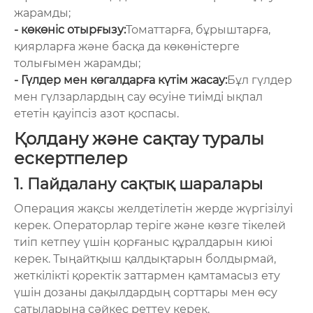
жарамды;
- көкөніс отырғызу:
Томаттарға, бұрыштарға,
қиярларға және басқа да көкөністерге
толығымен жарамды;
- Гүлдер мен көгалдарға күтім жасау:
Бұл гүлдер
мен гүлзарлардың сау өсуіне тиімді ықпал
ететін қауіпсіз азот қоспасы.
Қолдану және сақтау туралы
ескертпелер
1. Пайдалану сақтық шаралары
Операция жақсы желдетілетін жерде жүргізілуі
керек. Операторлар теріге және көзге тікелей
тиіп кетпеу үшін қорғаныс құралдарын киюі
керек. Тыңайтқыш қалдықтарын болдырмай,
жеткілікті қоректік заттармен қамтамасыз ету
үшін дозаны дақылдардың сорттары мен өсу
сатыларына сәйкес реттеу керек.