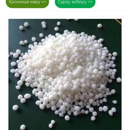
Қосымша көру >>
Сұрау жіберу >>