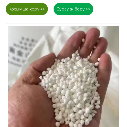
Қосымша көру >>
Сұрау жіберу >>