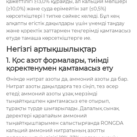
қажеттілігі ≥13,0% құрайды, ал кальций мөлшері
(≥10,0%) және суда ерімейтін зат (≤0,5%)
көрсеткіштері I типке сәйкес келеді. Бұл кең
алқапты егістік дақылдары үшін үнемді таңдау
және қоректік заттармен теңгерімді қамтамасыз
етуде тамаша көрсеткіштерге ие.
Негізгі артықшылықтар
1. Қос азот формалары, тиімді
қоректенумен қамтамасыз ету
Өнімде нитрат азоты да, аммоний азоты да бар.
Нитрат азоты дақылдарға тез сіңіп, тез әсер
етеді; аммоний азоты ұзақ мерзімді
тыңайтқышпен қамтамасыз ете отырып,
тұрақты түрде шығарылады. Далалық сынақ
деректері қарапайым аммоний
тыңайтқыштарымен салыстырғанда RONGDA
кальций аммоний нитратының азотты