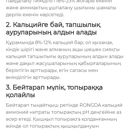
пайдалану тиімділігі 18%-23% жоғары екенін
және аммиактың ұшпалану шығыны шамалы
дерлік екенін көрсетеді.
2. Кальцийге бай, тапшылық
ауруларының алдын алады
Құрамында 8%-12% кальций бар, ол қызанақ
кіндік шірігі және алманың ащы шешек сияқты
кальций тапшылығы ауруларының алдын алады
және дақыл жасушаларының қабырғаларының
беріктігін арттырады, егін сапасы мен
өнімділігін арттырады.
3. Бейтарап мүлік, топыраққа
қолайлы
Бейтарап тыңайтқыш ретінде RONGDA кальций
аммоний нитраты топырақтың рН деңгейіне аз
әсер етеді. Қышқыл топырақта қолданғанның
өзінде ол топырақтың қышқылдануын