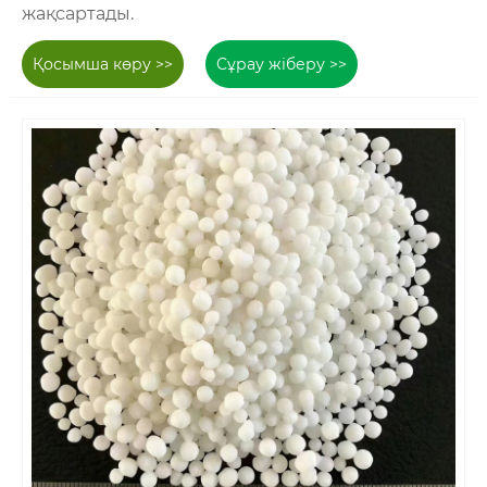
жақсартады.
Қосымша көру >>
Сұрау жіберу >>