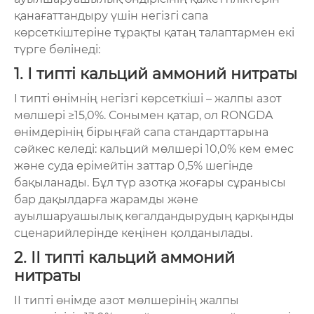
қанағаттандыру үшін негізгі сапа
көрсеткіштеріне тұрақты қатаң талаптармен екі
түрге бөлінеді:
1. I типті кальций аммоний нитраты
I типті өнімнің негізгі көрсеткіші – жалпы азот
мөлшері ≥15,0%. Сонымен қатар, ол RONGDA
өнімдерінің бірыңғай сапа стандарттарына
сәйкес келеді: кальций мөлшері 10,0% кем емес
және суда ерімейтін заттар 0,5% шегінде
бақыланады. Бұл түр азотқа жоғары сұранысы
бар дақылдарға жарамды және
ауылшаруашылық көгалдандырудың қарқынды
сценарийлерінде кеңінен қолданылады.
2. II типті кальций аммоний
нитраты
II типті өнімде азот мөлшерінің жалпы