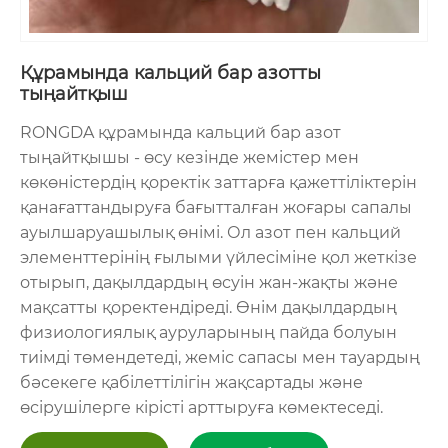
Құрамында кальций бар азотты
тыңайтқыш
RONGDA құрамында кальций бар азот
тыңайтқышы - өсу кезінде жемістер мен
көкөністердің қоректік заттарға қажеттіліктерін
қанағаттандыруға бағытталған жоғары сапалы
ауылшаруашылық өнімі. Ол азот пен кальций
элементтерінің ғылыми үйлесіміне қол жеткізе
отырып, дақылдардың өсуін жан-жақты және
мақсатты қоректендіреді. Өнім дақылдардың
физиологиялық ауруларының пайда болуын
тиімді төмендетеді, жеміс сапасы мен тауардың
бәсекеге қабілеттілігін жақсартады және
өсірушілерге кірісті арттыруға көмектеседі.