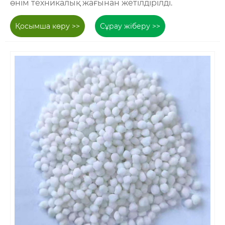
өнім техникалық жағынан жетілдірілді.
Қосымша көру >>
Сұрау жіберу >>