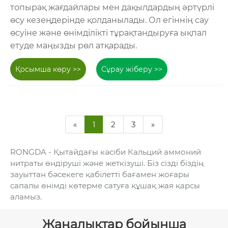
топырақ жағдайлары мен дақылдардың әртүрлі
өсу кезеңдерінде қолданылады. Ол егіннің сау
өсуіне және өнімділікті тұрақтандыруға ықпал
етуде маңызды рөл атқарады.
Қосымша көру >>
Сұрау жіберу >>
«
1
2
3
»
RONGDA - Қытайдағы кәсіби Кальций аммоний
нитраты өндіруші және жеткізуші. Біз сізді біздің
зауыттан бәсекеге қабілетті бағамен жоғары
сапалы өнімді көтерме сатуға құшақ жая қарсы
аламыз.
Жаңалықтар бойынша