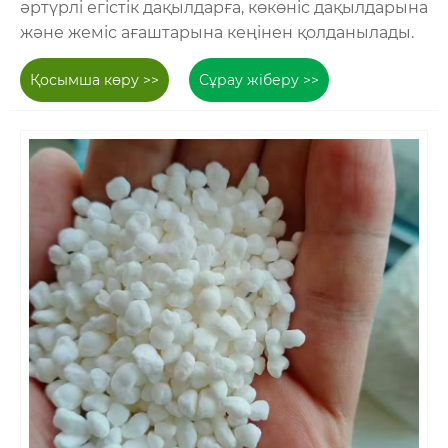
әртүрлі егістік дақылдарға, көкөніс дақылдарына
және жеміс ағаштарына кеңінен қолданылады.
Қосымша көру >>
Сұрау жіберу >>