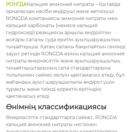
РОНГДА
Кальций аммоний нитраты – Қытайда
орналасқан кәсіби өндіруші және жеткізуші
RONGDA компаниясы аммоний нитраты мен
кальций карбонаты (немесе кальций
гидроксиді) реакциясы арқылы өндірілген
жоғары сапалы суда еритін ауылшаруашылық
тыңайтқышы. Қатаң сапаны бақылайтын сенімді
зауыт ретінде RONGDA өзінің кальций аммоний
нитраты өнеркәсіптік және ауылшаруашылық
тыңайтқыштарының сапа стандарттарына
толығымен сәйкес келуін қамтамасыз етеді, бұл
жаһандық ауыл шаруашылығы өндірісі үшін
тұрақты және тиімді қоректік ерітіндіні
қамтамасыз етеді.
Өнімнің классификациясы
Өнеркәсіптік стандарттарға сәйкес, RONGDA
кальций аммоний нитраты негізінен
ауылшаруашылық өндірісінің қажеттіліктерін