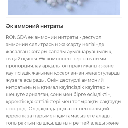
Әк аммоний нитраты
RONGDA әк аммоний нитраты - дәстүрлі
аммоний селитрасын жақсарту негізінде
жасалған жоғары сапалы ауылшаруашылық
тыңайтқышы. Әк компоненттерін ғылыми
пропорциялау арқылы ол практикалық және
қауіпсіздік жағынан қосарланған жаңартуларды
жүзеге асырады. Өнім дәстүрлі аммоний
нитратының ықтимал қауіпсіздік қауіптерін
шешуге арналған, сонымен бірге өсімдіктің
қоректік қажеттіліктері мен топырақты сақтауды
ескереді. Ол дақылдарды азот пен кальций
қоректік заттарымен қамтамасыз ете алады,
топырақтың қышқылдығын реттей алады және