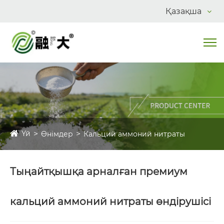
Қазақша
Үй
Өнімдер
Кальций аммоний нитраты
Тыңайтқышқа арналған премиум
кальций аммоний нитраты өндірушісі