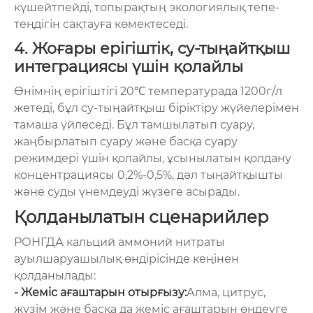
күшейтпейді, топырақтың экологиялық тепе-
теңдігін сақтауға көмектеседі.
4. Жоғары ерігіштік, су-тыңайтқыш
интеграциясы үшін қолайлы
Өнімнің ерігіштігі 20℃ температурада 1200г/л
жетеді, бұл су-тыңайтқыш біріктіру жүйелерімен
тамаша үйлеседі. Бұл тамшылатып суару,
жаңбырлатып суару және басқа суару
режимдері үшін қолайлы, ұсынылатын қолдану
концентрациясы 0,2%-0,5%, дәл тыңайтқышты
және суды үнемдеуді жүзеге асырады.
Қолданылатын сценарийлер
РОНГДА кальций аммоний нитраты
ауылшаруашылық өндірісінде кеңінен
қолданылады:
- Жеміс ағаштарын отырғызу:
Алма, цитрус,
жүзім және басқа да жеміс ағаштарын өңдеуге