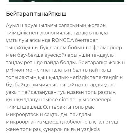
Бейтарап тыңайтқыш
Ауыл шаруашылығы саласының жоғары
тиімділік пен экологиялық тұрақтылыққа
ұмтылуы аясында RONGDA бейтарап
тыңайтқышы бүкіл әлем бойынша фермерлер
мен бау-бақша әуесқойлары үшін таңдаулы
таңдау ретінде пайда болды. Бейтарапқа жақын
рН мәнімен сипатталатын бұл тыңайтқыш
топырақтың қышқылдық-негіздік тепе-теңдігін
бұзбайды, химиялық тыңайтқыштарды ұзақ
уақыт пайдаланудан туындаған топырақтың
қышқылдану немесе сілтілену мәселелерін
тиімді шешеді. Ол тұрақты топырақ
микроортасын сақтайды, пайдалы
микроорганизмдердің көбеюіне ықпал етеді
және топырақ құнарлылығын үздіксіз