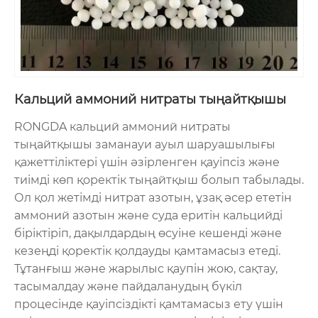
Кальций аммоний нитраты тыңайтқышы
RONGDA кальций аммоний нитраты
тыңайтқышы заманауи ауыл шаруашылығы
қажеттіліктері үшін әзірленген қауіпсіз және
тиімді көп қоректік тыңайтқыш болып табылады.
Ол қол жетімді нитрат азотын, ұзақ әсер ететін
аммоний азотын және суда еритін кальцийді
біріктіріп, дақылдардың өсуіне кешенді және
кезеңді қоректік қолдауды қамтамасыз етеді.
Тұтанғыш және жарылыс қаупін жою, сақтау,
тасымалдау және пайдаланудың бүкіл
процесінде қауіпсіздікті қамтамасыз ету үшін