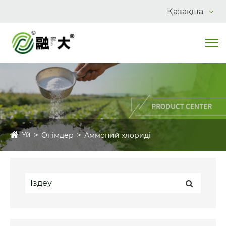
Қазақша
Үй
Өнімдер
Аммоний хлориді