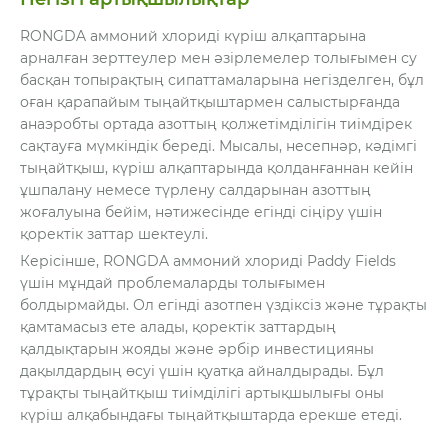
RONGDA аммоний хлориді күріш алқаптарына
арналған зерттеулер мен әзірлемелер толығымен су
басқан топырақтың сипаттамаларына негізделген, бұл
оған қарапайым тыңайтқыштармен салыстырғанда
анаэробты ортада азоттың қолжетімділігін тиімдірек
сақтауға мүмкіндік береді. Мысалы, несепнәр, кәдімгі
тыңайтқыш, күріш алқаптарында қолданғаннан кейін
ұшпалану немесе түрлену салдарынан азоттың
жоғалуына бейім, нәтижесінде егінді сіңіру үшін
қоректік заттар шектеулі.
Керісінше, RONGDA аммоний хлориді Paddy Fields
үшін мұндай проблемаларды толығымен
болдырмайды. Ол егінді азотпен үздіксіз және тұрақты
қамтамасыз ете алады, қоректік заттардың
қалдықтарын жояды және әрбір инвестицияны
дақылдардың өсуі үшін қуатқа айналдырады. Бұл
тұрақты тыңайтқыш тиімділігі артықшылығы оны
күріш алқабындағы тыңайтқыштарда ерекше етеді.