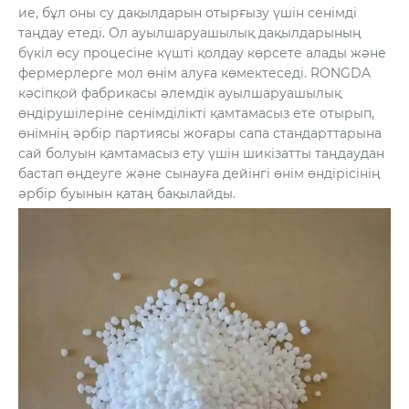
ие, бұл оны су дақылдарын отырғызу үшін сенімді
таңдау етеді. Ол ауылшаруашылық дақылдарының
бүкіл өсу процесіне күшті қолдау көрсете алады және
фермерлерге мол өнім алуға көмектеседі. RONGDA
кәсіпқой фабрикасы әлемдік ауылшаруашылық
өндірушілеріне сенімділікті қамтамасыз ете отырып,
өнімнің әрбір партиясы жоғары сапа стандарттарына
сай болуын қамтамасыз ету үшін шикізатты таңдаудан
бастап өңдеуге және сынауға дейінгі өнім өндірісінің
әрбір буынын қатаң бақылайды.