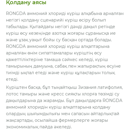
Қолдану аясы
RONGDA аммоний хлориді күріш алқабына арналған
негізгі қолдану сценарийі күріш өсіру болып
табылады. Қытайдағы негізгі дәнді дақыл ретінде
күріш өсу кезеңінде азотқа жоғары сұранысқа ие
және ұзақ уақыт бойы су басқан ортада болады.
RONGDA аммоний хлориді күріш алқаптарына
арналған өнім сипаттамалары күріштің өсу
қажеттіліктеріне тамаша сәйкес келеді, күріш
тамырының дамуына, сабақ пен жапырақтың өсуіне
тиімді ықпал етеді және күріш құлақтарын толық
етеді.
Күріштен басқа, бұл тыңайтқыш Зизания латифолия,
лотос тамыры және кресс сияқты хлорға төзімді су
дақылдарына да жарамды. Бұл дақылдарға RONGDA
аммоний хлоридін күріш алқаптарына қолдану
олардың шығымдылығы мен сапасын айтарлықтай
жақсартады, осылайша фермерлерге жоғары
экономикалық пайда әкеледі.