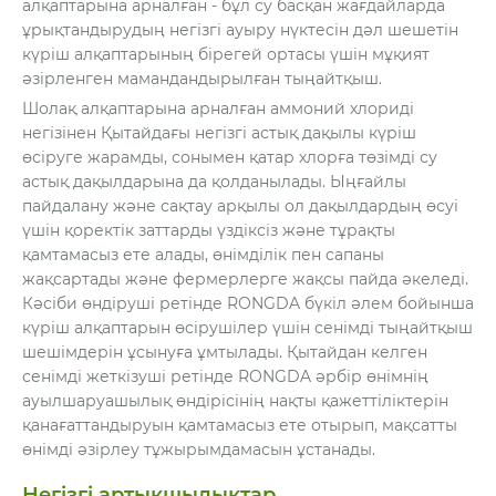
алқаптарына арналған - бұл су басқан жағдайларда
ұрықтандырудың негізгі ауыру нүктесін дәл шешетін
күріш алқаптарының бірегей ортасы үшін мұқият
әзірленген мамандандырылған тыңайтқыш.
Шолақ алқаптарына арналған аммоний хлориді
негізінен Қытайдағы негізгі астық дақылы күріш
өсіруге жарамды, сонымен қатар хлорға төзімді су
астық дақылдарына да қолданылады. Ыңғайлы
пайдалану және сақтау арқылы ол дақылдардың өсуі
үшін қоректік заттарды үздіксіз және тұрақты
қамтамасыз ете алады, өнімділік пен сапаны
жақсартады және фермерлерге жақсы пайда әкеледі.
Кәсіби өндіруші ретінде RONGDA бүкіл әлем бойынша
күріш алқаптарын өсірушілер үшін сенімді тыңайтқыш
шешімдерін ұсынуға ұмтылады. Қытайдан келген
сенімді жеткізуші ретінде RONGDA әрбір өнімнің
ауылшаруашылық өндірісінің нақты қажеттіліктерін
қанағаттандыруын қамтамасыз ете отырып, мақсатты
өнімді әзірлеу тұжырымдамасын ұстанады.
Негізгі артықшылықтар