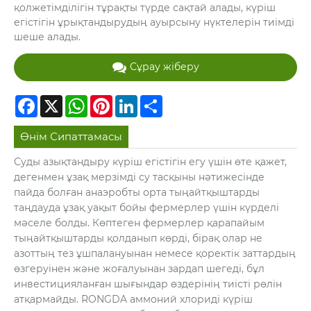
қолжетімділігін тұрақты түрде сақтай алады, күріш
егістігін ұрықтандырудың ауырсыну нүктелерін тиімді
шеше алады.
Сұрау жіберу
Facebook
X
WhatsApp
Pinterest
LinkedIn
Share
Өнім Сипаттамасы
Суды азықтандыру күріш егістігін егу үшін өте қажет,
дегенмен ұзақ мерзімді су тасқыны нәтижесінде
пайда болған анаэробты орта тыңайтқыштарды
таңдауда ұзақ уақыт бойы фермерлер үшін күрделі
мәселе болды. Көптеген фермерлер қарапайым
тыңайтқыштарды қолданып көрді, бірақ олар не
азоттың тез ұшпалануынан немесе қоректік заттардың
өзгеруінен және жоғалуынан зардап шегеді, бұл
инвестицияланған шығындар өздерінің тиісті рөлін
атқармайды. RONGDA аммоний хлориді күріш