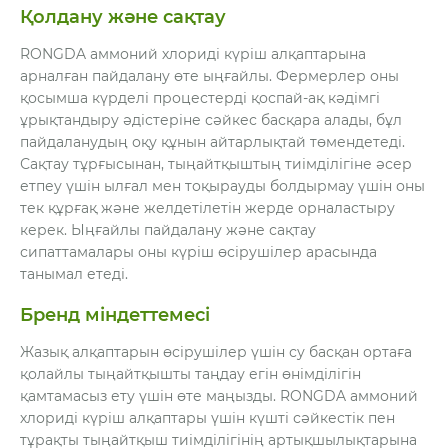
Қолдану және сақтау
RONGDA аммоний хлориді күріш алқаптарына
арналған пайдалану өте ыңғайлы. Фермерлер оны
қосымша күрделі процестерді қоспай-ақ кәдімгі
ұрықтандыру әдістеріне сәйкес басқара алады, бұл
пайдаланудың оқу құнын айтарлықтай төмендетеді.
Сақтау тұрғысынан, тыңайтқыштың тиімділігіне әсер
етпеу үшін ылғал мен тоқырауды болдырмау үшін оны
тек құрғақ және желдетілетін жерде орналастыру
керек. Ыңғайлы пайдалану және сақтау
сипаттамалары оны күріш өсірушілер арасында
танымал етеді.
Бренд міндеттемесі
Жазық алқаптарын өсірушілер үшін су басқан ортаға
қолайлы тыңайтқышты таңдау егін өнімділігін
қамтамасыз ету үшін өте маңызды. RONGDA аммоний
хлориді күріш алқаптары үшін күшті сәйкестік пен
тұрақты тыңайтқыш тиімділігінің артықшылықтарына