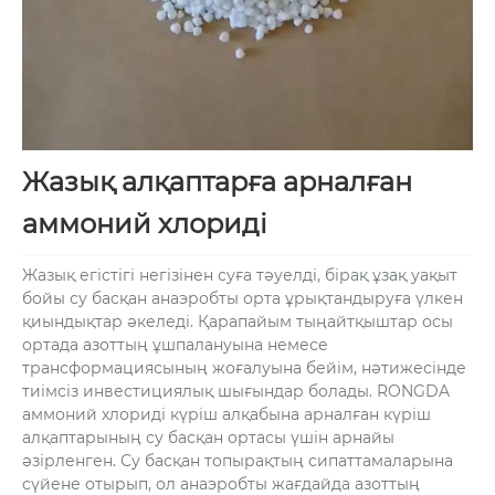
Жазық алқаптарға арналған
аммоний хлориді
Жазық егістігі негізінен суға тәуелді, бірақ ұзақ уақыт
бойы су басқан анаэробты орта ұрықтандыруға үлкен
қиындықтар әкеледі. Қарапайым тыңайтқыштар осы
ортада азоттың ұшпалануына немесе
трансформациясының жоғалуына бейім, нәтижесінде
тиімсіз инвестициялық шығындар болады. RONGDA
аммоний хлориді күріш алқабына арналған күріш
алқаптарының су басқан ортасы үшін арнайы
әзірленген. Су басқан топырақтың сипаттамаларына
сүйене отырып, ол анаэробты жағдайда азоттың