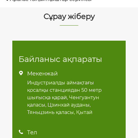
Сұрау жіберу
Байланыс ақпараты
Мекенжай

Индустриалды аймақтағы
қосалқы станциядан 50 метр
шығысқа қарай, Ченгуантун
қаласы, Цзинхай ауданы,
Тяньцзинь қаласы, Қытай
Тел
