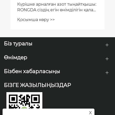
Күрішке арналған азот тыңайтқышы:
RONGDA сіздің егін өнімділігін қалай
тиімді арттыра алады
Қосымша көру >>
Біз туралы
Өнімдер
Бізбен хабарласыңы
БІЗГЕ ЖАЗЫЛЫҢЫЗДАР
X