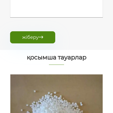
жіберу

қосымша тауарлар