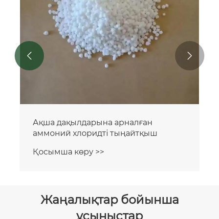


Ақша дақылдарына арналған
аммоний хлоридті тыңайтқыш
Қосымша көру >>
Жаңалықтар бойынша
ұсыныстар