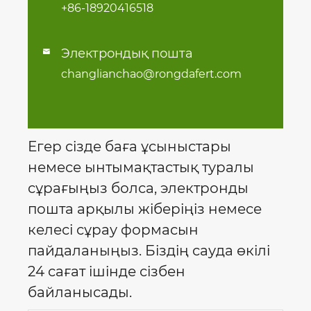
+86-18920416518
Электрондық пошта

changlianchao@rongdafert.com
Егер сізде баға ұсыныстары
немесе ынтымақтастық туралы
сұрағыңыз болса, электронды
пошта арқылы жіберіңіз немесе
келесі сұрау формасын
пайдаланыңыз. Біздің сауда өкілі
24 сағат ішінде сізбен
байланысады.