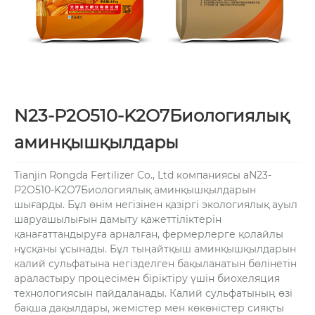
N23-P2O510-K2O7Биологиялық
аминқышқылдары
Tianjin Rongda Fertilizer Co., Ltd компаниясы aN23-
P2O510-K2O7Биологиялық аминқышқылдарын
шығарды. Бұл өнім негізінен қазіргі экологиялық ауыл
шаруашылығын дамыту қажеттіліктерін
қанағаттандыруға арналған, фермерлерге қолайлы
нұсқаны ұсынады. Бұл тыңайтқыш аминқышқылдарын
калий сульфатына негізделген бақыланатын бөлінетін
араластыру процесімен біріктіру үшін биохеляция
технологиясын пайдаланады. Калий сульфатының өзі
бақша дақылдары, жемістер мен көкөністер сияқты