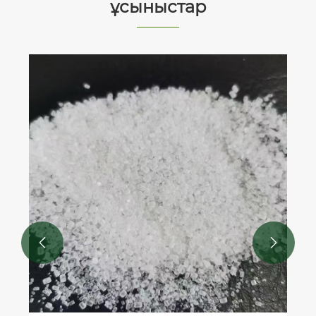
ұсыныстар
Аммоний сульфатты тыңайтқыш:
тиімділігі мен функциялары
Қосымша көру >>

