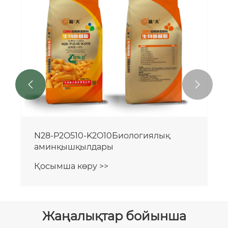
аминқышқылдары
Қосымша көру >>


Жаңалықтар бойынша