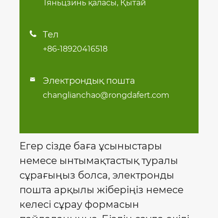
Тяньцзинь қаласы, Қытай
Тел

+86-18920416518
Электрондық пошта

changlianchao@rongdafert.com
Егер сізде баға ұсыныстары
немесе ынтымақтастық туралы
сұрағыңыз болса, электронды
пошта арқылы жіберіңіз немесе
келесі сұрау формасын