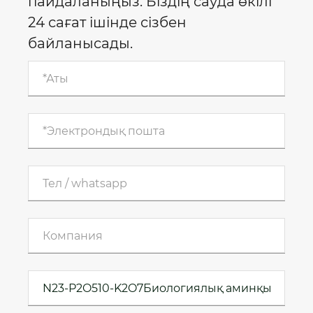
пайдаланыңыз. Біздің сауда өкілі
24 сағат ішінде сізбен
байланысады.