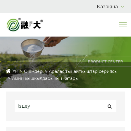
Қазақша
Үй
Өнімдер
Аралас тыңайтқыштар сериясы
Амин қышқылдарының қатары