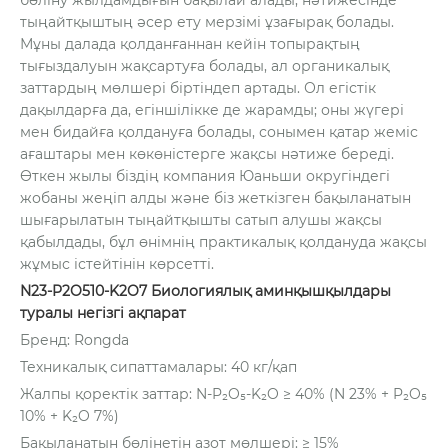
бөліну жылдамдығын бақылай алады, нәтижесінде
тыңайтқыштың әсер ету мерзімі ұзағырақ болады.
Мұны далада қолданғаннан кейін топырақтың
тығыздалуын жақсартуға болады, ал органикалық
заттардың мөлшері біртіндеп артады. Ол егістік
дақылдарға да, егіншілікке де жарамды; оны жүгері
мен бидайға қолдануға болады, сонымен қатар жеміс
ағаштары мен көкөністерге жақсы нәтиже береді.
Өткен жылы біздің компания Юаньши округіндегі
жобаны жеңіп алды және біз жеткізген бақыланатын
шығарылатын тыңайтқышты сатып алушы жақсы
қабылдады, бұл өнімнің практикалық қолдануда жақсы
жұмыс істейтінін көрсетті.
N23-P2O510-K2O7 Биологиялық аминқышқылдары
туралы негізгі ақпарат
Бренд: Rongda
Техникалық сипаттамалары: 40 кг/қап
Жалпы қоректік заттар: N-P₂O₅-K₂O ≥ 40% (N 23% + P₂O₅
10% + K₂O 7%)
Бақыланатын бөлінетін азот мөлшері: ≥ 15%