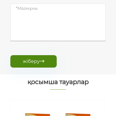
жіберу

қосымша тауарлар
N13-P2O58-K2O17Биологиялық