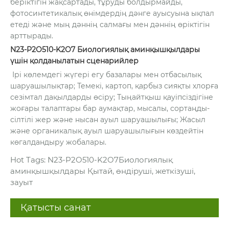
беріктігін жақсартады, тұруды болдырмайды,
фотосинтетикалық өнімдердің дәнге ауысуына ықпал
етеді және мың дәннің салмағы мен дәннің өріктігін
арттырады.
N23-P2O510-K2O7 Биологиялық аминқышқылдары
үшін қолданылатын сценарийлер
Ірі көлемдегі жүгері егу базалары мен отбасылық
шаруашылықтар; Темекі, картоп, қарбыз сияқты хлорға
сезімтал дақылдарды өсіру; Тыңайтқыш қауіпсіздігіне
жоғары талаптары бар аумақтар, мысалы, сортаңды-
сілтілі жер және нысан ауыл шаруашылығы; Жасыл
және органикалық ауыл шаруашылығын көздейтін
көгалдандыру жобалары.
Hot Tags: N23-P2O510-K2O7Биологиялық
аминқышқылдары Қытай, өндіруші, жеткізуші,
зауыт
Қатысты санат