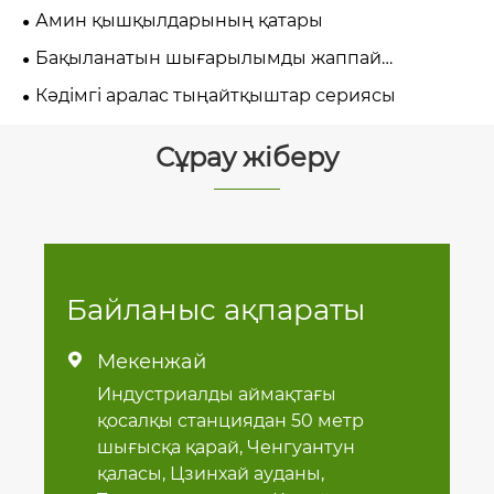
Амин қышқылдарының қатары
Бақыланатын шығарылымды жаппай
араластырғыш тыңайтқыштар сериясы
Кәдімгі аралас тыңайтқыштар сериясы
Сұрау жіберу
Байланыс ақпараты
Мекенжай

Индустриалды аймақтағы
қосалқы станциядан 50 метр
шығысқа қарай, Ченгуантун
қаласы, Цзинхай ауданы,