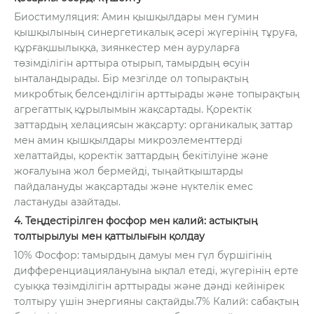
Биостимуляция: Амин қышқылдары мен гумин
қышқылының синергетикалық әсері жүгерінің тұруға,
құрғақшылыққа, зиянкестер мен ауруларға
төзімділігін арттыра отырып, тамырдың өсуін
ынталандырады. Бір мезгілде ол топырақтың
микробтық белсенділігін арттырады және топырақтың
агрегаттық құрылымын жақсартады. Қоректік
заттардың хелациясын жақсарту: органикалық заттар
мен амин қышқылдары микроэлементтерді
хелаттайды, қоректік заттардың бекітілуіне және
жоғалуына жол бермейді, тыңайтқыштарды
пайдалануды жақсартады және нүктелік емес
ластануды азайтады.
4. Теңдестірілген фосфор мен калий: астықтың
толтырылуы мен қаттылығын қолдау
10% Фосфор: тамырдың дамуы мен гүл бүршігінің
дифференциациялануына ықпал етеді, жүгерінің ерте
суыққа төзімділігін арттырады және дәнді кейінірек
толтыру үшін энергияны сақтайды.7% Калий: сабақтың