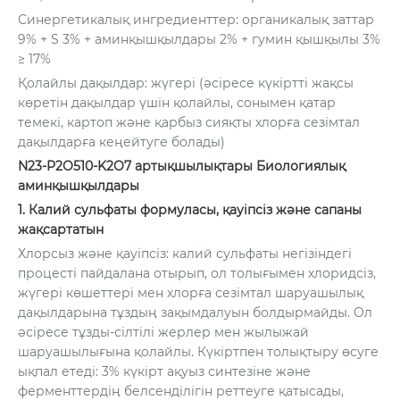
Синергетикалық ингредиенттер: органикалық заттар
9% + S 3% + аминқышқылдары 2% + гумин қышқылы 3%
≥ 17%
Қолайлы дақылдар: жүгері (әсіресе күкіртті жақсы
көретін дақылдар үшін қолайлы, сонымен қатар
темекі, картоп және қарбыз сияқты хлорға сезімтал
дақылдарға кеңейтуге болады)
N23-P2O510-K2O7 артықшылықтары Биологиялық
аминқышқылдары
1. Калий сульфаты формуласы, қауіпсіз және сапаны
жақсартатын
Хлорсыз және қауіпсіз: калий сульфаты негізіндегі
процесті пайдалана отырып, ол толығымен хлоридсіз,
жүгері көшеттері мен хлорға сезімтал шаруашылық
дақылдарына тұздың зақымдалуын болдырмайды. Ол
әсіресе тұзды-сілтілі жерлер мен жылыжай
шаруашылығына қолайлы. Күкіртпен толықтыру өсуге
ықпал етеді: 3% күкірт ақуыз синтезіне және
ферменттердің белсенділігін реттеуге қатысады,