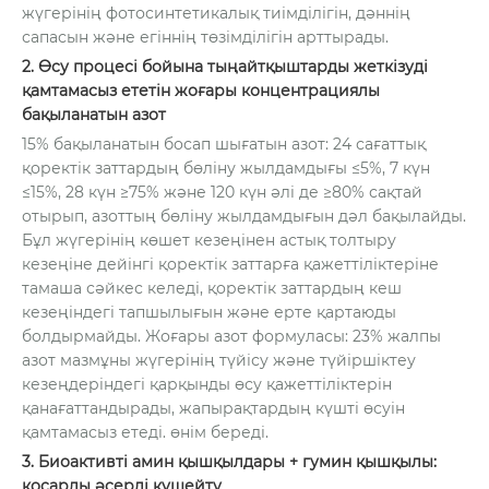
жүгерінің фотосинтетикалық тиімділігін, дәннің
сапасын және егіннің төзімділігін арттырады.
2. Өсу процесі бойына тыңайтқыштарды жеткізуді
қамтамасыз ететін жоғары концентрациялы
бақыланатын азот
15% бақыланатын босап шығатын азот: 24 сағаттық
қоректік заттардың бөліну жылдамдығы ≤5%, 7 күн
≤15%, 28 күн ≥75% және 120 күн әлі де ≥80% сақтай
отырып, азоттың бөліну жылдамдығын дәл бақылайды.
Бұл жүгерінің көшет кезеңінен астық толтыру
кезеңіне дейінгі қоректік заттарға қажеттіліктеріне
тамаша сәйкес келеді, қоректік заттардың кеш
кезеңіндегі тапшылығын және ерте қартаюды
болдырмайды. Жоғары азот формуласы: 23% жалпы
азот мазмұны жүгерінің түйісу және түйіршіктеу
кезеңдеріндегі қарқынды өсу қажеттіліктерін
қанағаттандырады, жапырақтардың күшті өсуін
қамтамасыз етеді. өнім береді.
3. Биоактивті амин қышқылдары + гумин қышқылы:
қосарлы әсерді күшейту