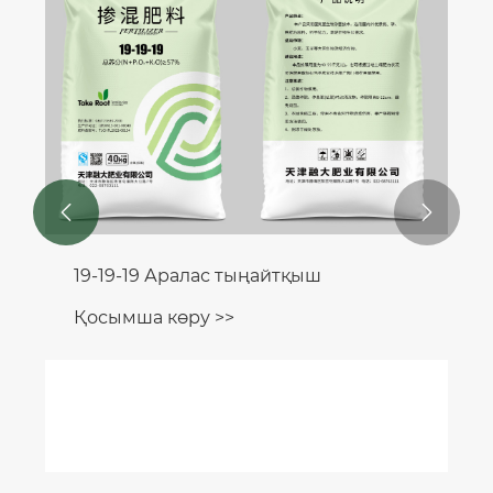


19-19-19 Аралас тыңайтқыш
Қосымша көру >>