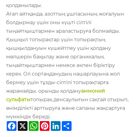
қолданылады.
Атап айтқанда, азоттың ұшпасының жоғалуын
болдырмау үшін оны күшті сілтілі
тыңайтқыштармен араластыруға болмайды.
Қышқыл топырақтар үшін топырақтың
қышқылдануын күшейтпеу үшін қолдану
мөлшерін бақылау және органикалық
тыңайтқыштармен немесе әкпен біріктіру
керек. Ол сортаңданудың нашарлауына жол
бермеу үшін тұзды-сілтілі топырақтарға
жарамайды. орынды қолдану
аммоний
сульфаты
топырақ денсаулығын сақтай отырып,
өнімділікті арттыруға және сапаны жақсартуға
мүмкіндік береді.
Facebook
X
WhatsApp
Pinterest
LinkedIn
Share