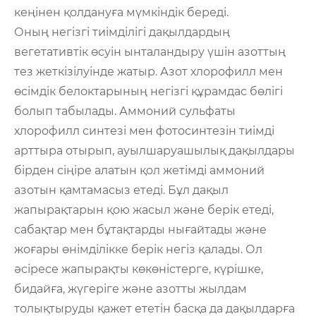
кеңінен қолдануға мүмкіндік береді.
Оның негізгі тиімділігі дақылдардың
вегетативтік өсуін ынталандыру үшін азоттың
тез жеткізілуінде жатыр. Азот хлорофилл мен
өсімдік белоктарының негізгі құрамдас бөлігі
болып табылады. Аммоний сульфаты
хлорофилл синтезі мен фотосинтезін тиімді
арттыра отырып, ауылшаруашылық дақылдары
бірден сіңіре алатын қол жетімді аммоний
азотын қамтамасыз етеді. Бұл дақыл
жапырақтарын қою жасыл және берік етеді,
сабақтар мен бұтақтарды нығайтады және
жоғары өнімділікке берік негіз қалады. Ол
әсіресе жапырақты көкөністерге, күрішке,
бидайға, жүгеріге және азотты жылдам
толықтыруды қажет ететін басқа да дақылдарға