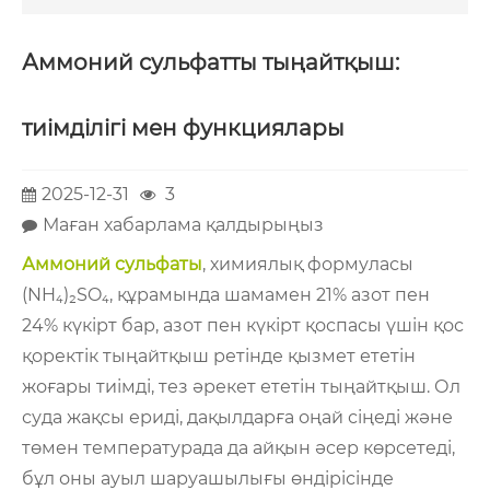
Аммоний сульфатты тыңайтқыш:
тиімділігі мен функциялары
2025-12-31
3
Маған хабарлама қалдырыңыз
Аммоний сульфаты
, химиялық формуласы
(NH₄)₂SO₄, құрамында шамамен 21% азот пен
24% күкірт бар, азот пен күкірт қоспасы үшін қос
қоректік тыңайтқыш ретінде қызмет ететін
жоғары тиімді, тез әрекет ететін тыңайтқыш. Ол
суда жақсы ериді, дақылдарға оңай сіңеді және
төмен температурада да айқын әсер көрсетеді,
бұл оны ауыл шаруашылығы өндірісінде