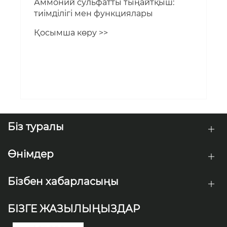
Аммоний сульфатты тыңайтқыш:
тиімділігі мен функциялары
Қосымша көру >>
Біз туралы
Өнімдер
Бізбен хабарласыңы
БІЗГЕ ЖАЗЫЛЫҢЫЗДАР