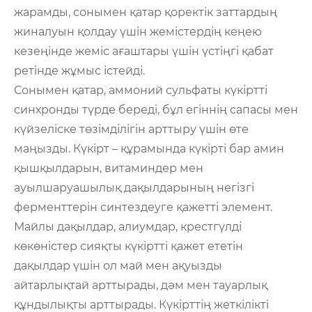
жарамды, сонымен қатар қоректік заттардың
жиналуын қолдау үшін жемістердің кеңею
кезеңінде жеміс ағаштары үшін үстіңгі қабат
ретінде жұмыс істейді.
Сонымен қатар, аммоний сульфаты күкіртті
синхронды түрде береді, бұл егіннің сапасы мен
күйзеліске төзімділігін арттыру үшін өте
маңызды. Күкірт – құрамында күкірті бар амин
қышқылдарын, витаминдер мен
ауылшаруашылық дақылдарының негізгі
ферменттерін синтездеуге қажетті элемент.
Майлы дақылдар, алиумдар, крестгүлді
көкөністер сияқты күкіртті қажет ететін
дақылдар үшін ол май мен ақуызды
айтарлықтай арттырады, дәм мен тауарлық
құндылықты арттырады. Күкірттің жеткілікті