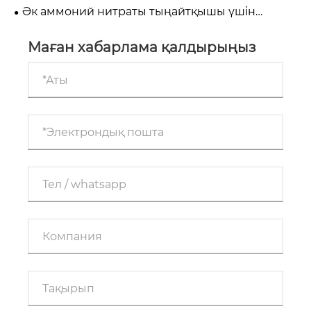
қазіргі ауыл шаруашылығы мен өнеркәсіптік
Әк аммоний нитраты тыңайтқышы үшін
тыңайтқыштар үшін маңызды
қандай топырақ түрлері қолайлы?
Маған хабарлама қалдырыңыз