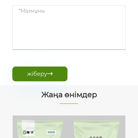
жіберу

Жаңа өнімдер