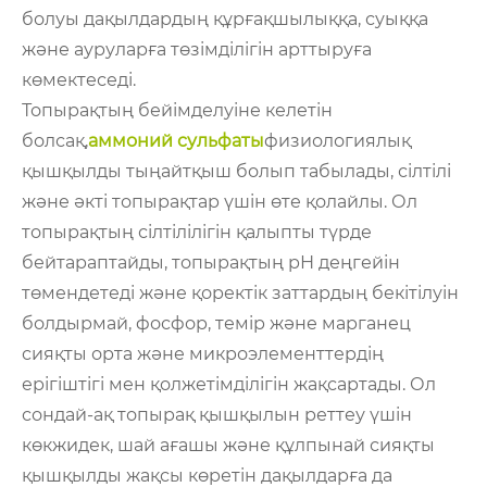
болуы дақылдардың құрғақшылыққа, суыққа
және ауруларға төзімділігін арттыруға
көмектеседі.
Топырақтың бейімделуіне келетін
болсақ,
аммоний сульфаты
физиологиялық
қышқылды тыңайтқыш болып табылады, сілтілі
және әкті топырақтар үшін өте қолайлы. Ол
топырақтың сілтілілігін қалыпты түрде
бейтараптайды, топырақтың рН деңгейін
төмендетеді және қоректік заттардың бекітілуін
болдырмай, фосфор, темір және марганец
сияқты орта және микроэлементтердің
ерігіштігі мен қолжетімділігін жақсартады. Ол
сондай-ақ топырақ қышқылын реттеу үшін
көкжидек, шай ағашы және құлпынай сияқты
қышқылды жақсы көретін дақылдарға да