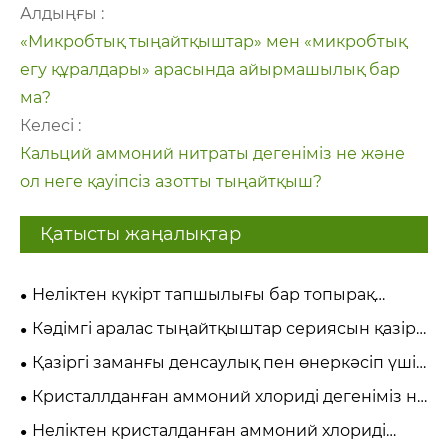
Алдыңғы :
«Микробтық тыңайтқыштар» мен «микробтық
егу құралдары» арасында айырмашылық бар
ма?
Келесі :
Кальций аммоний нитраты дегеніміз не және
ол неге қауіпсіз азотты тыңайтқыш?
Қатысты жаңалықтар
Неліктен күкірт тапшылығы бар топырақ
кондиционері дақылдардың өнімділігі мен
Кәдімгі аралас тыңайтқыштар сериясын қазіргі
топырақтың саулығын өзгертеді?
заманғы ауыл шаруашылығына не қажет етеді?
Қазіргі заманғы денсаулық пен өнеркәсіп үшін
аминқышқылдары сериясын не маңызды етеді?
Кристаллданған аммоний хлориді дегеніміз не
және ол қазіргі ауыл шаруашылығы мен
Неліктен кристалданған аммоний хлориді
өнеркәсіп үшін неліктен маңызды