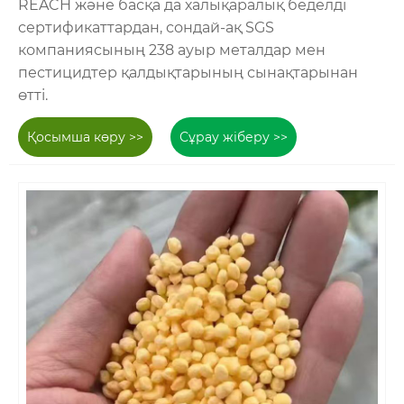
REACH және басқа да халықаралық беделді
сертификаттардан, сондай-ақ SGS
компаниясының 238 ауыр металдар мен
пестицидтер қалдықтарының сынақтарынан
өтті.
Қосымша көру >>
Сұрау жіберу >>