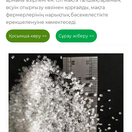
арнайы әзірленген. Ол мақта талшықтарының
өсуін отырғызу көзінен қорғайды, мақта
фермерлерінің нарықтық бәсекелестікте
ерекшеленуіне көмектеседі.
Қосымша көру >>
Сұрау жіберу >>