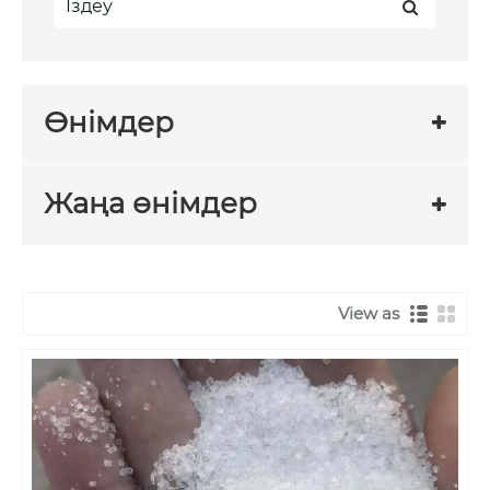
Өнімдер
Жаңа өнімдер
View as