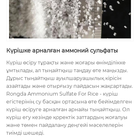
Күрішке арналған аммоний сульфаты
Күріш өсіру тұрақты және жоғары өнімділікке
ұмтылады, ал тыңайтқыш таңдау өте маңызды.
Дұрыс тыңайтқыш ауылшаруашылық кірісін
азайтады және отырғызу пайдасын жақсартады.
Rongda Ammonium Sulfate For Rice - күріш
егістерінің су басқан ортасына өте бейімделген
күріш өсіруге арналған арнайы тыңайтқыш. Ол
күріш егу кезінде қоректік заттардың жоғалуы
және төмен пайдалану деңгейі мәселелерін
тиімді шешеді.