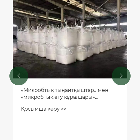


«Микробтық тыңайтқыштар» мен
«микробтық егу құралдары»
арасында айырмашылық бар ма?
Қосымша көру >>