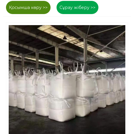
Қосымша көру >>
Сұрау жіберу >>