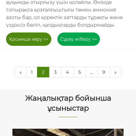
ауқымды отырғызу үшін қолайлы. Өнімде
топырақта қозғалғыштығы төмен аммоний
азоты бар, ол қоректік заттарды тұрақты және
үздіксіз бөліп, қалдықтарды болдырмайды.
Қосымша көру >>
Сұрау жіберу >>
«
1
2
3
4
5
...
9
»
Жаңалықтар бойынша
ұсыныстар