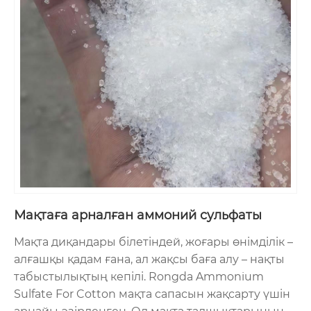
Мақтаға арналған аммоний сульфаты
Мақта диқандары білетіндей, жоғары өнімділік –
алғашқы қадам ғана, ал жақсы баға алу – нақты
табыстылықтың кепілі. Rongda Ammonium
Sulfate For Cotton мақта сапасын жақсарту үшін