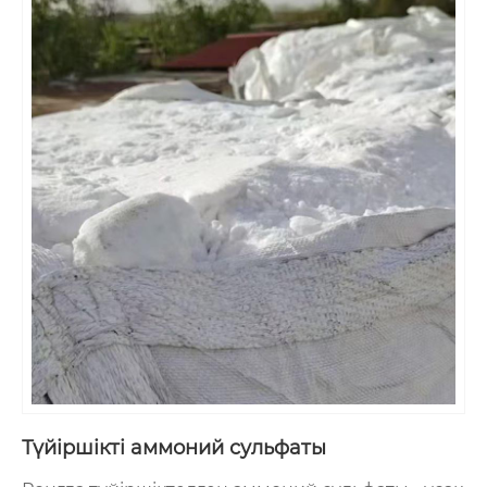
Түйіршікті аммоний сульфаты