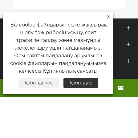
X
Біз cookie файлдарын сізге жақсырақ
Біз туралы
шолу тәжірибесін ұсыну, сайт
трафигін талдау және мазмұнды
Өнімдер
жекелендіру үшін пайдаланамыз.
Осы сайтты пайдалану арқылы сіз
Бізбен хабарласыңы
cookie файлдарын пайдалануымызға
келісесіз.
Құпиялылық саясаты
БІЗГЕ ЖАЗЫЛЫҢЫЗДАР
Қабылдамау
Қабылдау



