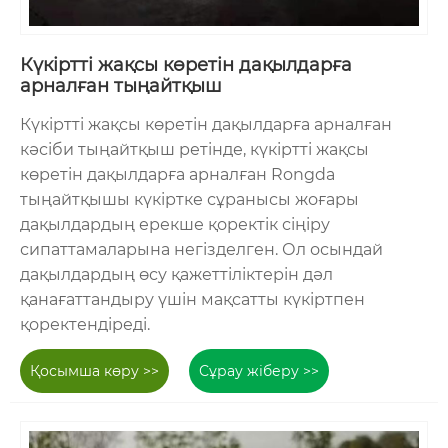
Күкіртті жақсы көретін дақылдарға
арналған тыңайтқыш
Күкіртті жақсы көретін дақылдарға арналған
кәсіби тыңайтқыш ретінде, күкіртті жақсы
көретін дақылдарға арналған Rongda
тыңайтқышы күкіртке сұранысы жоғары
дақылдардың ерекше қоректік сіңіру
сипаттамаларына негізделген. Ол осындай
дақылдардың өсу қажеттіліктерін дәл
қанағаттандыру үшін мақсатты күкіртпен
қоректендіреді.
Қосымша көру >>
Сұрау жіберу >>