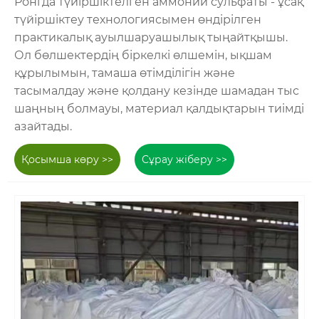
Ронгда түйіршіктелген аммоний сульфаты - ұсақ
түйіршіктеу технологиясымен өндірілген
практикалық ауылшаруашылық тыңайтқышы.
Ол бөлшектердің біркелкі өлшемін, ықшам
құрылымын, тамаша өтімділігін және
тасымалдау және қолдану кезінде шамадан тыс
шаңның болмауы, материал қалдықтарын тиімді
азайтады.
Қосымша көру >>
Сұрау жіберу >>