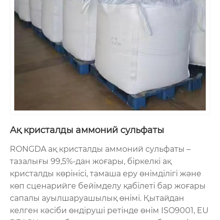
Ақ кристалды аммоний сульфаты
RONGDA ақ кристалды аммоний сульфаты –
тазалығы 99,5%-дан жоғары, біркелкі ақ
кристалды көрінісі, тамаша еру өнімділігі және
көп сценарийге бейімделу қабілеті бар жоғары
сапалы ауылшаруашылық өнімі. Қытайдан
келген кәсіби өндіруші ретінде өнім ISO9001, EU