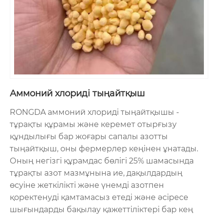
Аммоний хлориді тыңайтқыш
RONGDA аммоний хлориді тыңайтқышы -
тұрақты құрамы және керемет отырғызу
құндылығы бар жоғары сапалы азотты
тыңайтқыш, оны фермерлер кеңінен ұнатады.
Оның негізгі құрамдас бөлігі 25% шамасында
тұрақты азот мазмұнына ие, дақылдардың
өсуіне жеткілікті және үнемді азотпен
қоректенуді қамтамасыз етеді және әсіресе
шығындарды бақылау қажеттіліктері бар кең